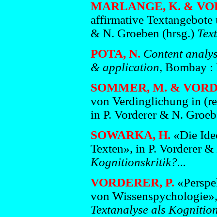
MARLANGE, K. & VO
affirmative Textangebote u
& N. Groeben
(hrsg.)
Text
POTA, N.
Content analys
& application
, Bombay :
SOMMER, M. & VORD
von Verdinglichung in (r
in P. Vorderer & N. Groe
SOWARKA, H.
«Die Ide
Texten», in P. Vorderer 
Kognitionskritik?...
VORDERER, P.
«Perspe
von Wissenspychologie», 
Textanalyse als Kognitions