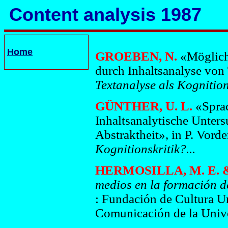
Content analysis 1987
Home
GROEBEN, N.
«Möglich
durch Inhaltsanalyse von 
Textanalyse als Kognitions
GÜNTHER, U. L.
«Sprac
Inhaltsanalytische Unte
Abstraktheit», in P. Vord
Kognitionskritik?...
HERMOSILLA, M. E. 
medios en la formación d
: Fundación de Cultura Un
Comunicación de la Unive